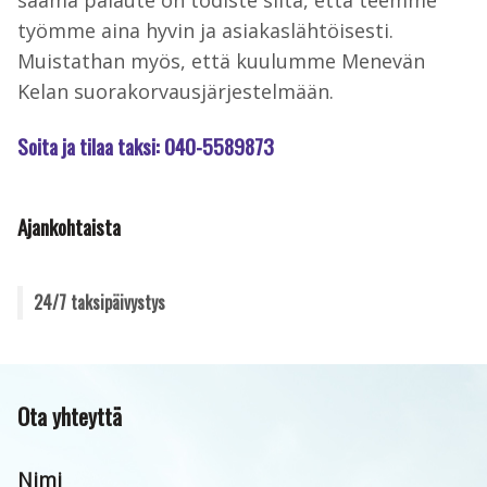
saama palaute on todiste siitä, että teemme
työmme aina hyvin ja asiakaslähtöisesti.
Muistathan myös, että kuulumme Menevän
Kelan suorakorvausjärjestelmään.
Soita ja tilaa taksi: 040-5589873
Ajankohtaista
24/7 taksipäivystys
Ota yhteyttä
Nimi