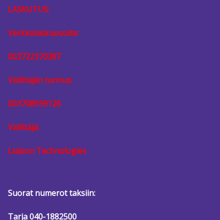
LASKUTUS:
Verkkolaskuosoite:
003722370387
Välittäjän tunnus:
003708599126
Välittäjä:
Liaison Technologies
Suorat numerot taksiin:
Tarja
040-1882500